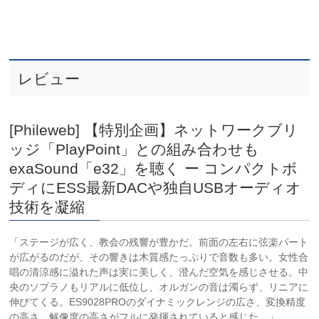
レビュー
[Phileweb] 【特別企画】ネットワークブリ
ッジ「PlayPoint」との組み合わせも
exaSound「e32」を聴く ー コンパクトボ
ディにESS最新DACや独自USBオーディオ
技術を凝縮
「ステージが広く、教会の残響が豊かだ。前面の左右に弦楽パート
が広がるのだが、その響きは木質感たっぷりで音数も多い。女性合
唱の清涼感に溢れた声は実に美しく、澄んだ空気を感じさせる。中
央のソプラノもリアルに低位し、オルガンの音は濁らず、リニアに
伸びてくる。ES9028PROのダイナミックレンジの広さ、変換精度
の高さ、解像度の高さがフルに発揮されていると感じた。」