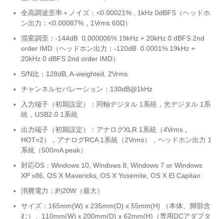
全高調波歪率＋ノイズ：<0.00021% , 1kHz 0dBFS（ヘッドホ
ン出力：<0.00087%，1Vrms 60Ω）
混変調歪：-144dB 0.000006% 19kHz + 20kHz 0 dBFS 2nd
order IMD（ヘッドホン出力：-120dB 0.0001% 19kHz +
20kHz 0 dBFS 2nd order IMD）
S/N比：128dB, A-weighted, 2Vrms
チャンネルセパレーション：130dB@1kHz
入力端子（初期設定）：同軸デジタル 1系統，光デジタル 1系
統，USB2.0 1系統
出力端子（初期設定）：アナログXLR 1系統（4Vrms，
HOT=2），アナログRCA 1系統（2Vrms），ヘッドホン出力 1
系統（500mA peak）
対応OS：Windows 10, Windows 8, Windows 7 or Windows
XP x86, OS X Mavericks, OS X Yosemite, OS X El Capitan
消費電力：約20W（最大）
サイズ：165mm(W) x 235mm(D) x 55mm(H) （本体、脚部含
む）、110mm(W)ｘ200mm(D) x 62mm(H)（専用DCアダプタ