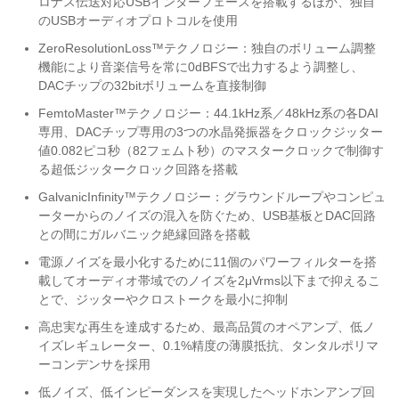
ロナス伝送対応USBインターフェースを搭載するほか、独自
のUSBオーディオプロトコルを使用
ZeroResolutionLoss™テクノロジー：独自のボリューム調整
機能により音楽信号を常に0dBFSで出力するよう調整し、
DACチップの32bitボリュームを直接制御
FemtoMaster™テクノロジー：44.1kHz系／48kHz系の各DAI
専用、DACチップ専用の3つの水晶発振器をクロックジッター
値0.082ピコ秒（82フェムト秒）のマスタークロックで制御す
る超低ジッタークロック回路を搭載
GalvanicInfinity™テクノロジー：グラウンドループやコンピュ
ーターからのノイズの混入を防ぐため、USB基板とDAC回路
との間にガルバニック絶縁回路を搭載
電源ノイズを最小化するために11個のパワーフィルターを搭
載してオーディオ帯域でのノイズを2μVrms以下まで抑えるこ
とで、ジッターやクロストークを最小に抑制
高忠実な再生を達成するため、最高品質のオペアンプ、低ノ
イズレギュレーター、0.1%精度の薄膜抵抗、タンタルポリマ
ーコンデンサを採用
低ノイズ、低インピーダンスを実現したヘッドホンアンプ回