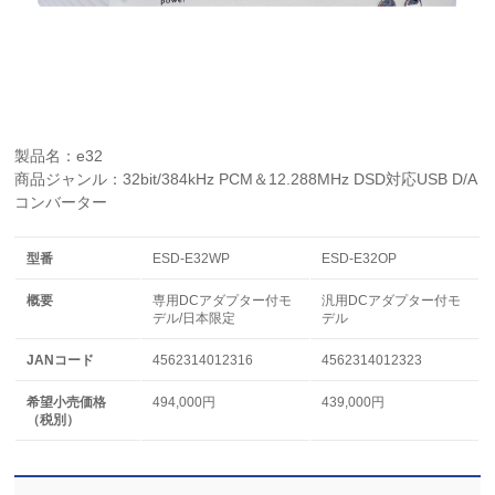
製品名：e32
商品ジャンル：32bit/384kHz PCM＆12.288MHz DSD対応USB D/A
コンバーター
型番
ESD-E32WP
ESD-E32OP
概要
専用DCアダプター付モ
汎用DCアダプター付モ
デル/日本限定
デル
JAN
コード
4562314012316
4562314012323
希望小売価格
494,000円
439,000円
（税別）