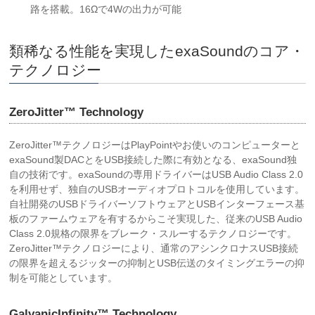
路を搭載。16Ωで4Wの出力が可能
類稀なる性能を実現したexaSoundのコア・
テクノロジー
ZeroJitter™ Technology
ZeroJitter™テクノロジーはPlayPointやお使いのコンピューターと
exaSound製DACとをUSB接続した際に有効となる、exaSound独
自の技術です。exaSoundの専用ドライバーはUSB Audio Class 2.0
を利用せず、独自のUSBオーディオプロトコルを使用しています。
自社開発のUSBドライバーソフトウェアとUSBインターフェース基
板のファームウェアを有するからこそ実現した、従来のUSB Audio
Class 2.0規格の限界をブレーク・スルーするテクノロジーです。
ZeroJitter™テクノロジーにより、通常のアシンクロナスUSB接続
の限界を超えるジッターの抑制とUSB伝送のタイミングエラーの抑
制を可能としています。
GalvanicInfinity™ Technology