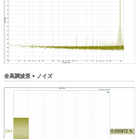
全高調波歪 + ノイズ