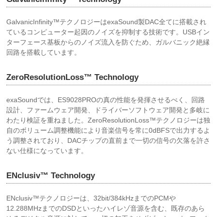
GalvanicInfinity™テクノロジーはexaSound製DAC全てに搭載され
ているコンピューター起因のノイズを抑制する技術です。USBイン
ターフェース基板からのノイズ流入を防ぐため、ガルバニック絶縁
回路を搭載しています。
ZeroResolutionLoss™ Technology
exaSoundでは、ES9028PROの真の性能を発揮させるべく、回路
設計、ファームウェア開発、ドライバーソフトウェア開発と多岐に
わたり検証を重ねました。ZeroResolutionLoss™テクノロジーは独
自のボリューム調整機能により音楽信号を常に0dBFSで出力するよ
う調整されており、DACチップの直前まで一切の信号の欠落を許さ
ない仕様になっています。
ENclusiv™ Technology
ENclusiv™テクノロジーは、32bit/384kHzまでのPCMや
12.288MHzまでのDSDといったハイレゾ音源を含む、既存のあら